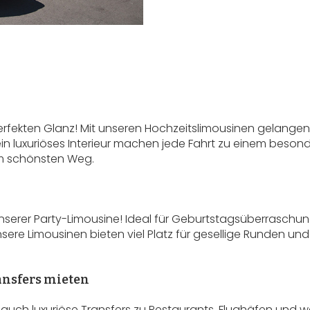
erfekten Glanz! Mit unseren Hochzeitslimousinen gelangen 
n luxuriöses Interieur machen jede Fahrt zu einem besond
em schönsten Weg.
unserer Party-Limousine! Ideal für Geburtstagsüberraschu
ere Limousinen bieten viel Platz für gesellige Runden und 
ansfers mieten
auch luxuriöse Transfers zu Restaurants, Flughäfen und we