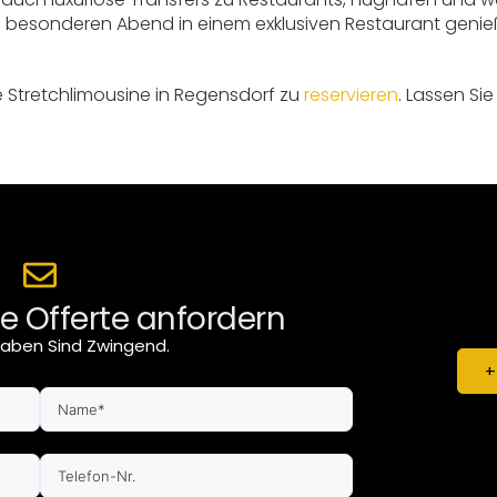
n besonderen Abend in einem exklusiven Restaurant genie
e Stretchlimousine in Regensdorf zu
reservieren
. Lassen S
e Offerte anfordern
aben Sind Zwingend.
+