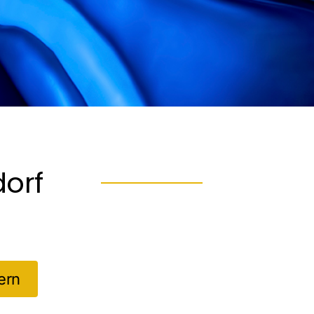
orf
ern